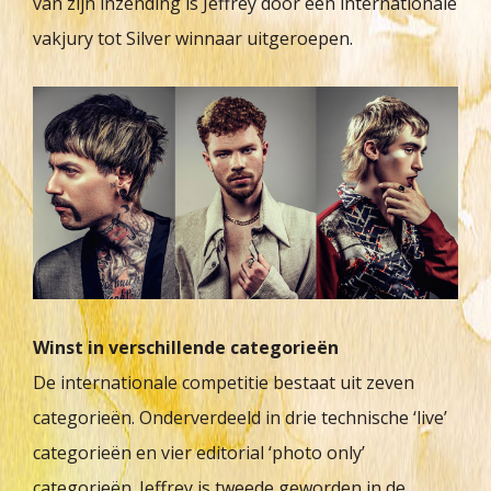
van zijn inzending is Jeffrey door een internationale
vakjury tot Silver winnaar uitgeroepen.
Winst in verschillende categorieën
De internationale competitie bestaat uit zeven
categorieën. Onderverdeeld in drie technische ‘live’
categorieën en vier editorial ‘photo only’
categorieën. Jeffrey is tweede geworden in de